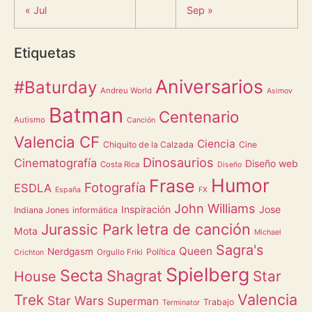
« Jul
Sep »
Etiquetas
Aniversarios
#Baturday
Andreu World
Asimov
Batman
Centenario
Autismo
Canción
Valencia CF
Ciencia
Chiquito de la Calzada
Cine
Dinosaurios
Cinematografía
Diseño web
Costa Rica
Diseño
Humor
Frase
Fotografía
ESDLA
España
FX
John Williams
Inspiración
Jose
Indiana Jones
informática
letra de canción
Jurassic Park
Mota
Michael
Sagra's
Queen
Nerdgasm
Política
Orgullo Friki
Crichton
Spielberg
Secta
Shagrat
Star
House
Valencia
Trek
Star Wars
Superman
Trabajo
Terminator