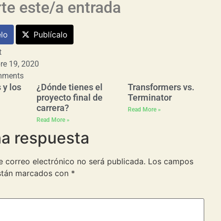
e este/a entrada
lo
Publícalo
t
re 19, 2020
mments
 y los
¿Dónde tienes el
Transformers vs.
proyecto final de
Terminator
carrera?
Read More »
Read More »
na respuesta
e correo electrónico no será publicada.
Los campos
están marcados con
*