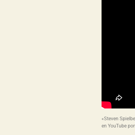
«Steven Spielb
en YouTube po