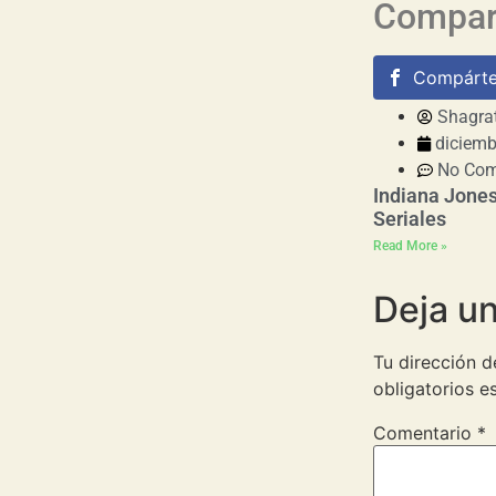
Compart
Compárte
Shagra
diciemb
No Co
Indiana Jones
Seriales
Read More »
Deja u
Tu dirección d
obligatorios 
Comentario
*