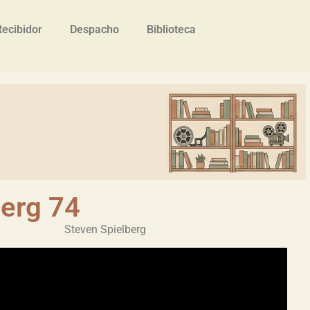
Recibidor
Despacho
Biblioteca
berg 74
Steven Spielberg