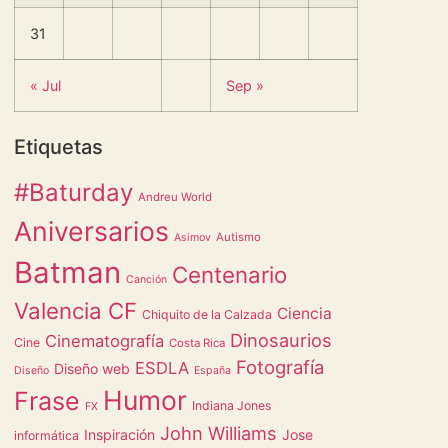
31
« Jul
Sep »
Etiquetas
#Baturday
Andreu World
Aniversarios
Autismo
Asimov
Batman
Centenario
Canción
Valencia CF
Ciencia
Chiquito de la Calzada
Dinosaurios
Cinematografía
Cine
Costa Rica
Fotografía
ESDLA
Diseño web
Diseño
España
Humor
Frase
Indiana Jones
FX
John Williams
Inspiración
Jose
informática