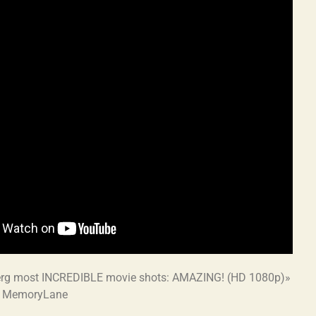
erg most INCREDIBLE movie shots: AMAZING! (HD 1080p)»
r MemoryLane