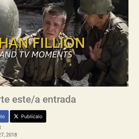
e este/a entrada
lo
Publícalo
t
7, 2018