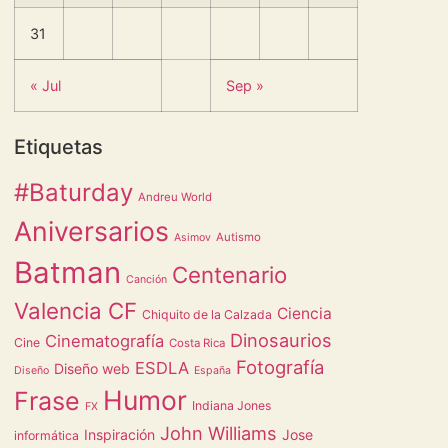
31
« Jul
Sep »
Etiquetas
#Baturday
Andreu World
Aniversarios
Autismo
Asimov
Batman
Centenario
Canción
Valencia CF
Ciencia
Chiquito de la Calzada
Dinosaurios
Cinematografía
Cine
Costa Rica
Fotografía
ESDLA
Diseño web
Diseño
España
Humor
Frase
Indiana Jones
FX
John Williams
Inspiración
Jose
informática