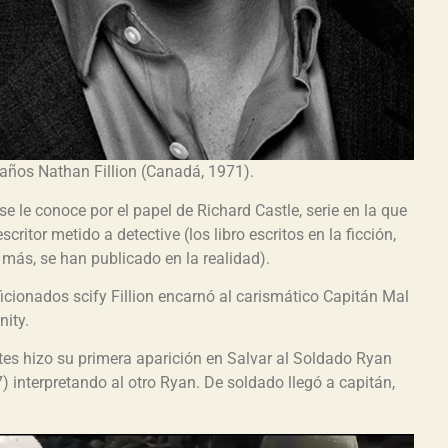
años Nathan Fillion (Canadá, 1971).
e le conoce por el papel de Richard Castle, serie en la que
scritor metido a detective (los libro escritos en la ficción,
 más, se han publicado en la realidad).
ficionados scify Fillion encarnó al carismático Capitán Mal
nity.
tes hizo su primera aparición en Salvar al Soldado Ryan
) interpretando al otro Ryan. De soldado llegó a capitán,