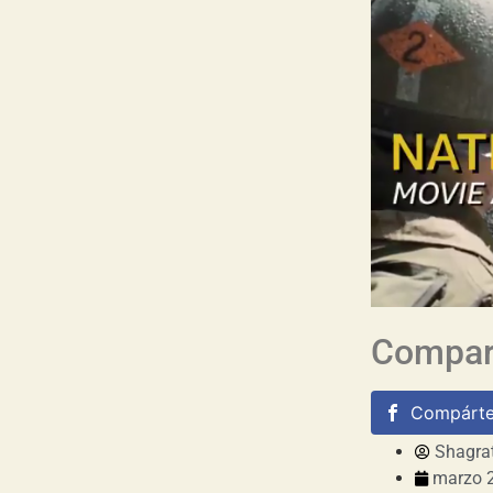
Compart
Compárte
Shagra
marzo 2