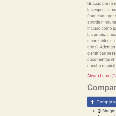
Gracias por rem
las especies pa
financiada por 
aborda ninguna 
Incluso como pr
las pruebas nec
alcanzables en 
años). Además e
científicas se r
documentos en 
nuestro requisi
Álvaro Luna (@
Compart
Compárte
Shagra