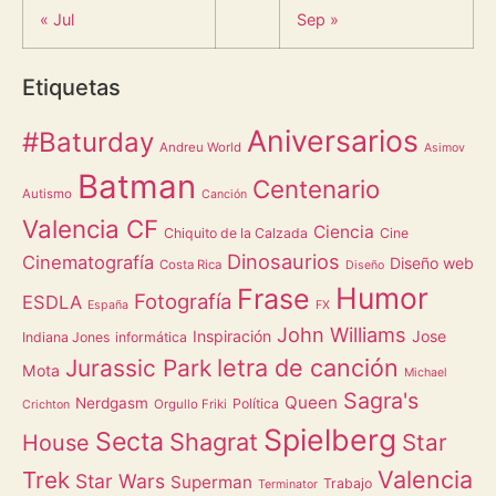
« Jul
Sep »
Etiquetas
Aniversarios
#Baturday
Andreu World
Asimov
Batman
Centenario
Autismo
Canción
Valencia CF
Ciencia
Chiquito de la Calzada
Cine
Dinosaurios
Cinematografía
Diseño web
Costa Rica
Diseño
Humor
Frase
Fotografía
ESDLA
España
FX
John Williams
Inspiración
Jose
Indiana Jones
informática
letra de canción
Jurassic Park
Mota
Michael
Sagra's
Queen
Nerdgasm
Política
Orgullo Friki
Crichton
Spielberg
Secta
Shagrat
Star
House
Valencia
Trek
Star Wars
Superman
Trabajo
Terminator