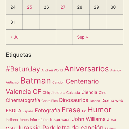
24
25
26
27
28
29
30
31
« Jul
Sep »
Etiquetas
Aniversarios
#Baturday
Andreu World
Asimov
Batman
Centenario
Autismo
Canción
Valencia CF
Ciencia
Chiquito de la Calzada
Cine
Dinosaurios
Cinematografía
Diseño web
Costa Rica
Diseño
Humor
Frase
Fotografía
ESDLA
España
FX
John Williams
Inspiración
Jose
Indiana Jones
informática
letra de canción
Jurassic Park
Mota
Michael