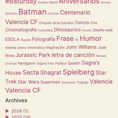
Aniversarios
#Baturday
Andreu World
Asimov
Batman
Centenario
Autismo
Canción
Valencia CF
Ciencia
Chiquito de la Calzada
Cine
Dinosaurios
Cinematografía
Diseño web
Costa Rica
Diseño
Humor
Frase
Fotografía
ESDLA
España
FX
John Williams
Inspiración
Jose
Indiana Jones
informática
letra de canción
Jurassic Park
Mota
Michael
Sagra's
Queen
Nerdgasm
Política
Orgullo Friki
Crichton
Spielberg
Secta
Shagrat
Star
House
Valencia
Trek
Star Wars
Superman
Trabajo
Terminator
Valencia CF
Archives
►
2026 (1)
►
2025 (14)