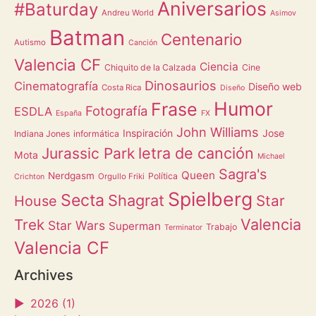
Aniversarios
#Baturday
Andreu World
Asimov
Batman
Centenario
Autismo
Canción
Valencia CF
Ciencia
Chiquito de la Calzada
Cine
Dinosaurios
Cinematografía
Diseño web
Costa Rica
Diseño
Humor
Frase
Fotografía
ESDLA
España
FX
John Williams
Inspiración
Jose
Indiana Jones
informática
letra de canción
Jurassic Park
Mota
Michael
Sagra's
Queen
Nerdgasm
Política
Orgullo Friki
Crichton
Spielberg
Secta
Shagrat
Star
House
Valencia
Trek
Star Wars
Superman
Trabajo
Terminator
Valencia CF
Archives
►
2026 (1)