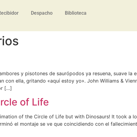
Recibidor
Despacho
Biblioteca
ios
e tambores y pisotones de saurópodos ya resuena, suave la
n con ella, gritando «aquí estoy yo». John Williams & Vien
or […]
cle of Life
tion of the Circle of Life but with Dinosaurs! It took a lon
minó el montaje se ve que coincidiendo con el fallecimien