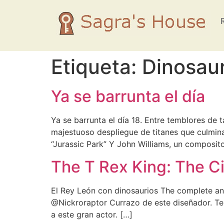
Etiqueta:
Dinosaur
Ya se barrunta el día
Ya se barrunta el día 18. Entre temblores d
majestuoso despliegue de titanes que culmina
“Jurassic Park” Y John Williams, un composit
The T Rex King: The Cir
El Rey León con dinosaurios The complete anima
@Nickroraptor Currazo de este diseñador. Ter
a este gran actor. […]