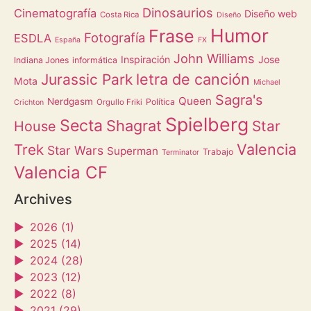
Dinosaurios
Cinematografía
Diseño web
Costa Rica
Diseño
Humor
Frase
Fotografía
ESDLA
España
FX
John Williams
Inspiración
Jose
Indiana Jones
informática
letra de canción
Jurassic Park
Mota
Michael
Sagra's
Queen
Nerdgasm
Política
Orgullo Friki
Crichton
Spielberg
Secta
Shagrat
Star
House
Valencia
Trek
Star Wars
Superman
Trabajo
Terminator
Valencia CF
Archives
►
2026 (1)
►
2025 (14)
►
2024 (28)
►
2023 (12)
►
2022 (8)
►
2021 (29)