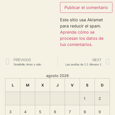
Este sitio usa Akismet
para reducir el spam.
Aprende cómo se
procesan los datos de
tus comentarios.
PREVIOUS
NEXT
Smallville. Amor y odio
Las arañas de J.J. Abrams 1
agosto 2026
L
M
X
J
V
S
D
1
2
3
4
5
6
7
8
9