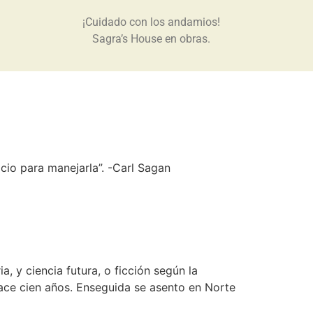
¡Cuidado con los andamios!
Sagra’s House en obras.
icio para manejarla”. -Carl Sagan
a, y ciencia futura, o ficción según la
 hace cien años. Enseguida se asento en Norte