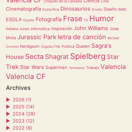
Ciencia
Chiquito de la Calzada
Cine
Dinosaurios
Cinematografía
Diseño web
Costa Rica
Diseño
Humor
Frase
Fotografía
ESDLA
España
FX
John Williams
Inspiración
Jose
Indiana Jones
informática
letra de canción
Jurassic Park
Mota
Michael
Sagra's
Queen
Nerdgasm
Política
Orgullo Friki
Crichton
Spielberg
Secta
Shagrat
Star
House
Valencia
Trek
Star Wars
Superman
Trabajo
Terminator
Valencia CF
Archives
►
2026 (1)
►
2025 (14)
►
2024 (28)
►
2023 (12)
►
2022 (8)