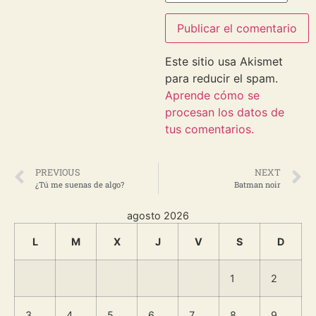
Este sitio usa Akismet
para reducir el spam.
Aprende cómo se
procesan los datos de
tus comentarios.
PREVIOUS
NEXT
¿Tú me suenas de algo?
Batman noir
agosto 2026
L
M
X
J
V
S
D
1
2
3
4
5
6
7
8
9