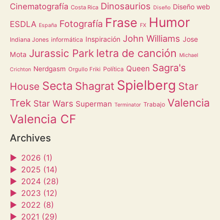
Dinosaurios
Cinematografía
Diseño web
Costa Rica
Diseño
Humor
Frase
Fotografía
ESDLA
España
FX
John Williams
Inspiración
Jose
Indiana Jones
informática
letra de canción
Jurassic Park
Mota
Michael
Sagra's
Queen
Nerdgasm
Política
Orgullo Friki
Crichton
Spielberg
Secta
Shagrat
Star
House
Valencia
Trek
Star Wars
Superman
Trabajo
Terminator
Valencia CF
Archives
►
2026 (1)
►
2025 (14)
►
2024 (28)
►
2023 (12)
►
2022 (8)
►
2021 (29)