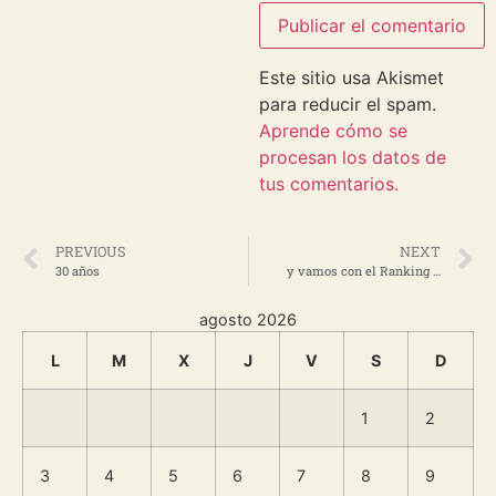
Este sitio usa Akismet
para reducir el spam.
Aprende cómo se
procesan los datos de
tus comentarios.
PREVIOUS
NEXT
30 años
y vamos con el Ranking …
agosto 2026
L
M
X
J
V
S
D
1
2
3
4
5
6
7
8
9