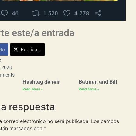
e este/a entrada
lo
Publícalo
t
, 2020
mments
Hashtag de reir
Batman and Bill
Read More »
Read More »
na respuesta
e correo electrónico no será publicada.
Los campos
están marcados con
*