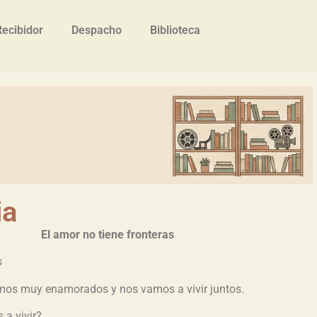
Recibidor
Despacho
Biblioteca
ia
El amor no tiene fronteras
s
amos muy enamorados y nos vamos a vivir juntos.
 a vivir?