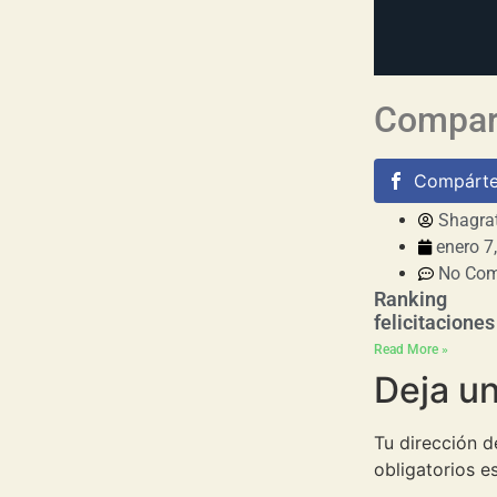
Compart
Compárte
Shagra
enero 7
No Co
Ranking
felicitaciones
Read More »
Deja u
Tu dirección d
obligatorios 