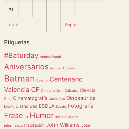
31
« Jul
Sep »
Etiquetas
#Baturday
Andreu World
Aniversarios
Autismo
Asimov
Batman
Centenario
Canción
Valencia CF
Ciencia
Chiquito de la Calzada
Dinosaurios
Cinematografía
Cine
Costa Rica
Fotografía
ESDLA
Diseño web
Diseño
España
Humor
Frase
Indiana Jones
FX
John Williams
Inspiración
Jose
informática