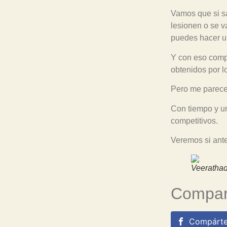
Vamos que si sa
lesionen o se va
puedes hacer u
Y con eso compi
obtenidos por lo
Pero me parece 
Con tiempo y u
competitivos.
Veremos si ante
Veerathad
Compart
Compárte