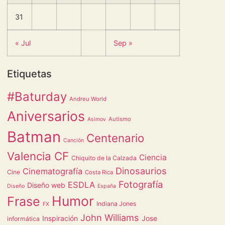
31
« Jul
Sep »
Etiquetas
#Baturday
Andreu World
Aniversarios
Autismo
Asimov
Batman
Centenario
Canción
Valencia CF
Ciencia
Chiquito de la Calzada
Dinosaurios
Cinematografía
Cine
Costa Rica
Fotografía
ESDLA
Diseño web
Diseño
España
Humor
Frase
Indiana Jones
FX
John Williams
Inspiración
Jose
informática