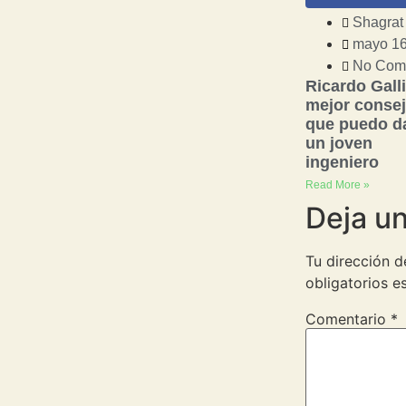
Shagrat
mayo 16
No Com
Ricardo Galli
mejor conse
que puedo da
un joven
ingeniero
Read More »
Deja u
Tu dirección d
obligatorios 
Comentario
*