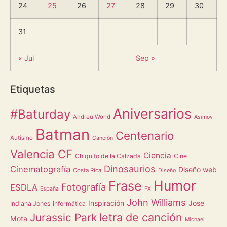
24
25
26
27
28
29
30
31
« Jul
Sep »
Etiquetas
Aniversarios
#Baturday
Andreu World
Asimov
Batman
Centenario
Autismo
Canción
Valencia CF
Ciencia
Chiquito de la Calzada
Cine
Dinosaurios
Cinematografía
Diseño web
Costa Rica
Diseño
Humor
Frase
Fotografía
ESDLA
España
FX
John Williams
Inspiración
Jose
Indiana Jones
informática
letra de canción
Jurassic Park
Mota
Michael