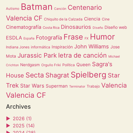
Batman
Centenario
Autismo
Canción
Valencia CF
Ciencia
Chiquito de la Calzada
Cine
Dinosaurios
Cinematografía
Diseño web
Costa Rica
Diseño
Humor
Frase
Fotografía
ESDLA
España
FX
John Williams
Inspiración
Jose
Indiana Jones
informática
letra de canción
Jurassic Park
Mota
Michael
Sagra's
Queen
Nerdgasm
Política
Orgullo Friki
Crichton
Spielberg
Secta
Shagrat
Star
House
Valencia
Trek
Star Wars
Superman
Trabajo
Terminator
Valencia CF
Archives
►
2026 (1)
►
2025 (14)
►
2024 (28)