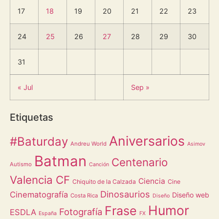
17
18
19
20
21
22
23
24
25
26
27
28
29
30
31
« Jul
Sep »
Etiquetas
Aniversarios
#Baturday
Andreu World
Asimov
Batman
Centenario
Autismo
Canción
Valencia CF
Ciencia
Chiquito de la Calzada
Cine
Dinosaurios
Cinematografía
Diseño web
Costa Rica
Diseño
Humor
Frase
Fotografía
ESDLA
España
FX