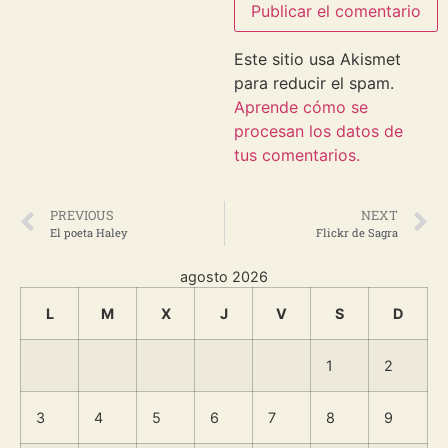
Este sitio usa Akismet
para reducir el spam.
Aprende cómo se
procesan los datos de
tus comentarios.
PREVIOUS
NEXT
El poeta Haley
Flickr de Sagra
agosto 2026
L
M
X
J
V
S
D
1
2
3
4
5
6
7
8
9