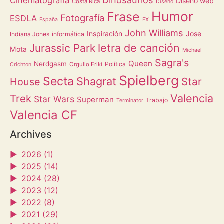
Dinosaurios
Cinematografía
Diseño web
Costa Rica
Diseño
Humor
Frase
Fotografía
ESDLA
España
FX
John Williams
Inspiración
Jose
Indiana Jones
informática
letra de canción
Jurassic Park
Mota
Michael
Sagra's
Queen
Nerdgasm
Política
Orgullo Friki
Crichton
Spielberg
Secta
Shagrat
Star
House
Valencia
Trek
Star Wars
Superman
Trabajo
Terminator
Valencia CF
Archives
►
2026 (1)
►
2025 (14)
►
2024 (28)
►
2023 (12)
►
2022 (8)
►
2021 (29)