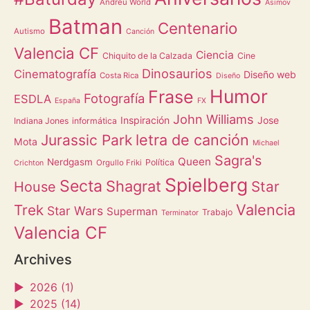
Andreu World
Asimov
Batman
Centenario
Autismo
Canción
Valencia CF
Ciencia
Chiquito de la Calzada
Cine
Dinosaurios
Cinematografía
Diseño web
Costa Rica
Diseño
Humor
Frase
Fotografía
ESDLA
España
FX
John Williams
Inspiración
Jose
Indiana Jones
informática
letra de canción
Jurassic Park
Mota
Michael
Sagra's
Queen
Nerdgasm
Política
Orgullo Friki
Crichton
Spielberg
Secta
Shagrat
Star
House
Valencia
Trek
Star Wars
Superman
Trabajo
Terminator
Valencia CF
Archives
►
2026 (1)
►
2025 (14)