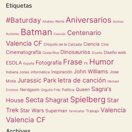
Etiquetas
Aniversarios
#Baturday
Andreu World
Asimov
Batman
Centenario
Autismo
Canción
Valencia CF
Ciencia
Chiquito de la Calzada
Cine
Dinosaurios
Cinematografía
Diseño web
Costa Rica
Diseño
Humor
Frase
Fotografía
ESDLA
España
FX
John Williams
Inspiración
Jose
Indiana Jones
informática
letra de canción
Jurassic Park
Mota
Michael
Sagra's
Queen
Nerdgasm
Política
Orgullo Friki
Crichton
Spielberg
Secta
Shagrat
Star
House
Valencia
Trek
Star Wars
Superman
Trabajo
Terminator
Valencia CF
Archives