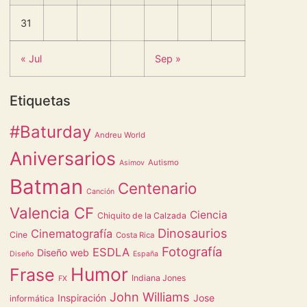
31
« Jul
Sep »
Etiquetas
#Baturday
Andreu World
Aniversarios
Autismo
Asimov
Batman
Centenario
Canción
Valencia CF
Ciencia
Chiquito de la Calzada
Dinosaurios
Cinematografía
Cine
Costa Rica
Fotografía
ESDLA
Diseño web
Diseño
España
Humor
Frase
Indiana Jones
FX
John Williams
Inspiración
Jose
informática