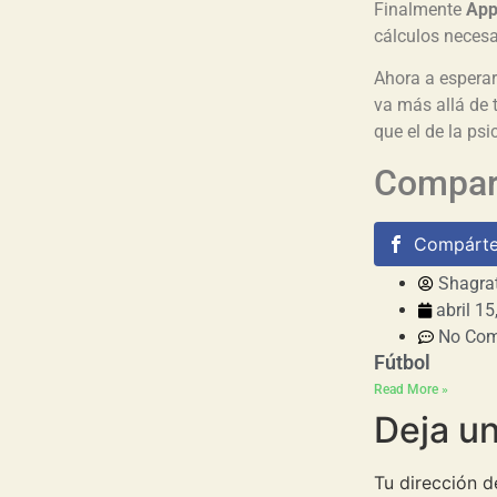
Finalmente
App
cálculos necesar
Ahora a esperar
va más allá de 
que el de la psi
Compart
Compárte
Shagra
abril 15
No Co
Fútbol
Read More »
Deja u
Tu dirección d