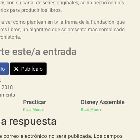
le
, con su canal de series originales, se ha hecho con los
ios para producir los libros.
 a ver como plantean en tv la trama de la Fundación, que
tres libros, un algoritmo que se presenta más complicado
cohistoria.
e este/a entrada
lo
Publícalo
t
, 2018
mments
Practicar
Disney Assemble
Read More »
Read More »
na respuesta
e correo electrónico no será publicada.
Los campos