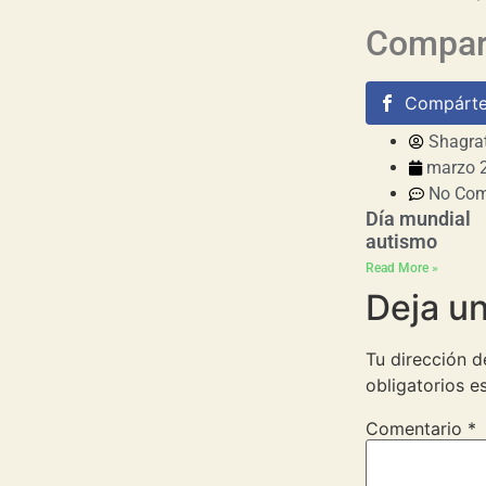
Compart
Compárte
Shagra
marzo 2
No Co
Día mundial
autismo
Read More »
Deja u
Tu dirección d
obligatorios 
Comentario
*