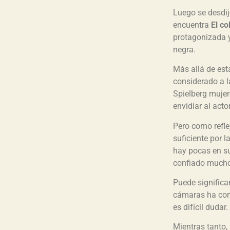
Luego se desdij
encuentra
El co
protagonizada y
negra.
Más allá de est
considerado a l
Spielberg mujer
envidiar al actor
Pero como refle
suficiente por l
hay pocas en s
confiado mucho 
Puede significa
cámaras ha con
es difícil dudar.
Mientras tanto,