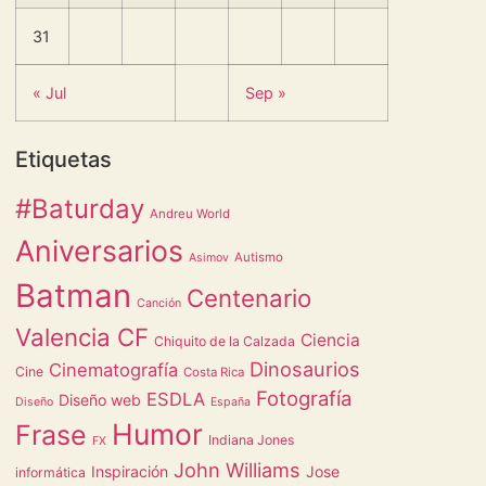
31
« Jul
Sep »
Etiquetas
#Baturday
Andreu World
Aniversarios
Autismo
Asimov
Batman
Centenario
Canción
Valencia CF
Ciencia
Chiquito de la Calzada
Dinosaurios
Cinematografía
Cine
Costa Rica
Fotografía
ESDLA
Diseño web
Diseño
España
Humor
Frase
Indiana Jones
FX
John Williams
Inspiración
Jose
informática