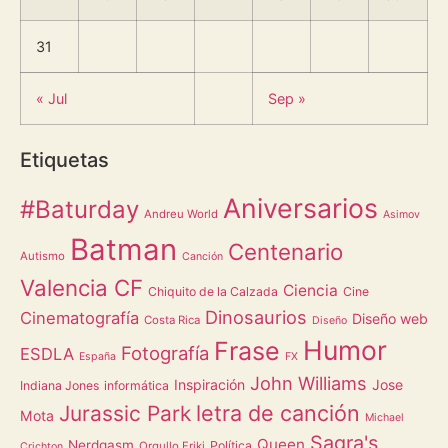
31
« Jul
Sep »
Etiquetas
Aniversarios
#Baturday
Andreu World
Asimov
Batman
Centenario
Autismo
Canción
Valencia CF
Ciencia
Chiquito de la Calzada
Cine
Dinosaurios
Cinematografía
Diseño web
Costa Rica
Diseño
Humor
Frase
Fotografía
ESDLA
España
FX
John Williams
Inspiración
Jose
Indiana Jones
informática
letra de canción
Jurassic Park
Mota
Michael
Sagra's
Queen
Nerdgasm
Política
Orgullo Friki
Crichton