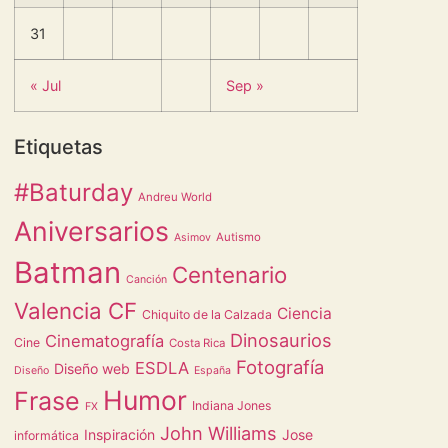
31
« Jul
Sep »
Etiquetas
#Baturday
Andreu World
Aniversarios
Autismo
Asimov
Batman
Centenario
Canción
Valencia CF
Ciencia
Chiquito de la Calzada
Dinosaurios
Cinematografía
Cine
Costa Rica
Fotografía
ESDLA
Diseño web
Diseño
España
Humor
Frase
Indiana Jones
FX
John Williams
Inspiración
Jose
informática