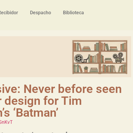
Recibidor
Despacho
Biblioteca
sive: Never before seen
 design for Tim
’s ‘Batman’
4GnKvT