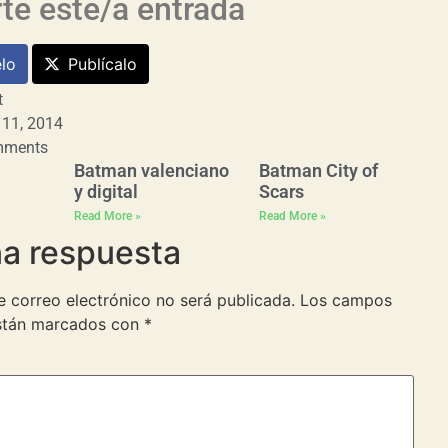
e este/a entrada
lo
Publícalo
t
 11, 2014
mments
Batman valenciano
Batman City of
y digital
Scars
Read More »
Read More »
na respuesta
e correo electrónico no será publicada.
Los campos
están marcados con
*