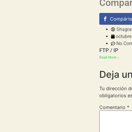
Compart
Compárte
Shagra
octubre
No Co
FTP / IP
Read More »
Deja u
Tu dirección d
obligatorios 
Comentario
*