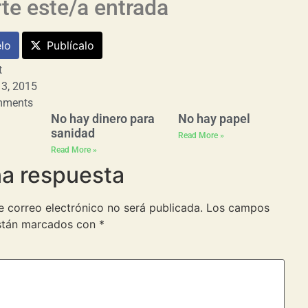
e este/a entrada
lo
Publícalo
t
 3, 2015
mments
No hay dinero para
No hay papel
sanidad
Read More »
Read More »
na respuesta
e correo electrónico no será publicada.
Los campos
están marcados con
*