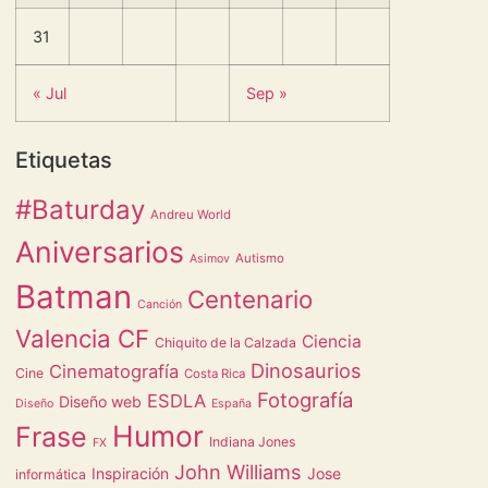
31
« Jul
Sep »
Etiquetas
#Baturday
Andreu World
Aniversarios
Autismo
Asimov
Batman
Centenario
Canción
Valencia CF
Ciencia
Chiquito de la Calzada
Dinosaurios
Cinematografía
Cine
Costa Rica
Fotografía
ESDLA
Diseño web
Diseño
España
Humor
Frase
Indiana Jones
FX
John Williams
Inspiración
Jose
informática