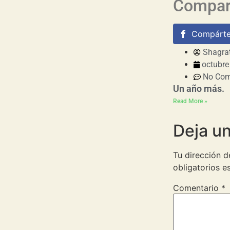
Compart
Compárte
Shagra
octubre
No Co
Un año más.
Read More »
Deja u
Tu dirección d
obligatorios 
Comentario
*