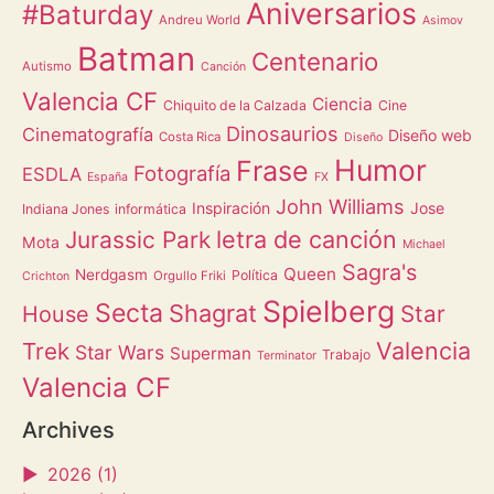
Aniversarios
#Baturday
Andreu World
Asimov
Batman
Centenario
Autismo
Canción
Valencia CF
Ciencia
Chiquito de la Calzada
Cine
Dinosaurios
Cinematografía
Diseño web
Costa Rica
Diseño
Humor
Frase
Fotografía
ESDLA
España
FX
John Williams
Inspiración
Jose
Indiana Jones
informática
letra de canción
Jurassic Park
Mota
Michael
Sagra's
Queen
Nerdgasm
Política
Orgullo Friki
Crichton
Spielberg
Secta
Shagrat
Star
House
Valencia
Trek
Star Wars
Superman
Trabajo
Terminator
Valencia CF
Archives
►
2026 (1)