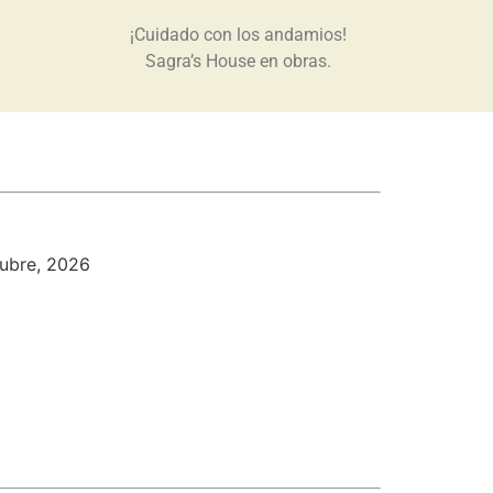
¡Cuidado con los andamios!
Sagra’s House en obras.
tubre, 2026