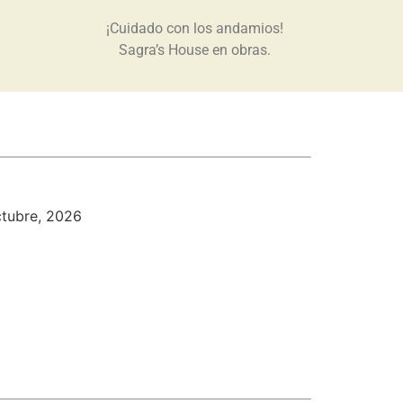
¡Cuidado con los andamios!
Sagra’s House en obras.
ctubre, 2026