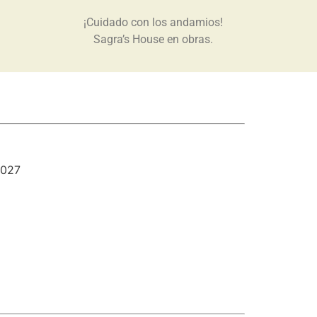
¡Cuidado con los andamios!
Sagra’s House en obras.
2027