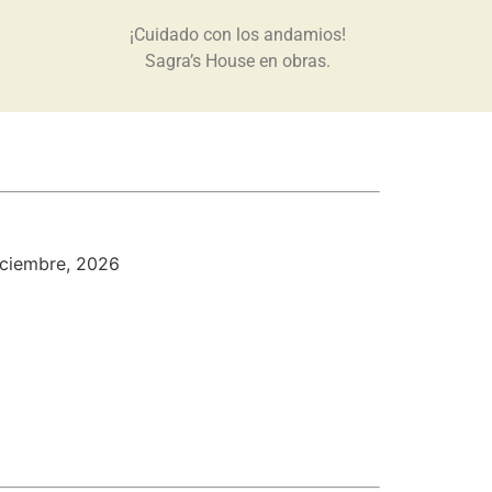
¡Cuidado con los andamios!
Sagra’s House en obras.
iciembre, 2026