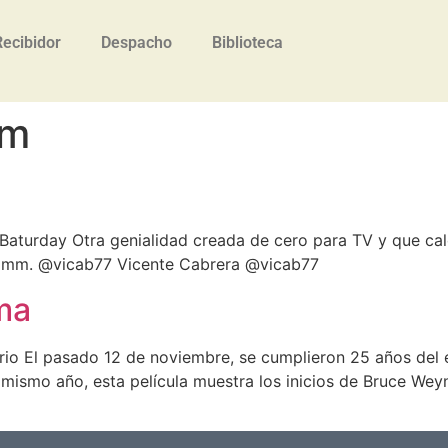
Recibidor
Despacho
Biblioteca
im
aturday Otra genialidad creada de cero para TV y que cal
 Timm. @vicab77 Vicente Cabrera @vicab77
ma
rio El pasado 12 de noviembre, se cumplieron 25 años del
 mismo año, esta película muestra los inicios de Bruce We