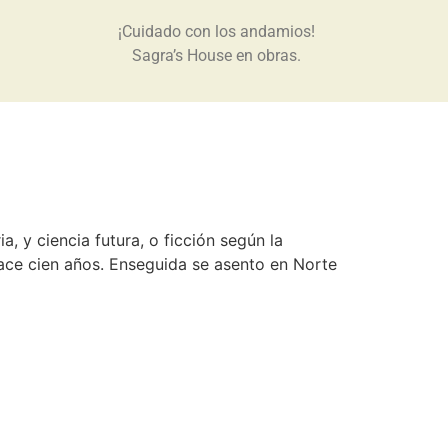
¡Cuidado con los andamios!
Sagra’s House en obras.
a, y ciencia futura, o ficción según la
 hace cien años. Enseguida se asento en Norte